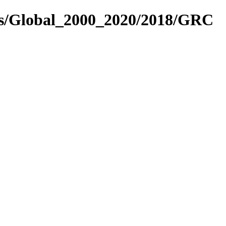
es/Global_2000_2020/2018/GRC