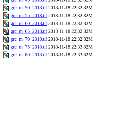
grc_m_50_2018.tif
2018-11-18 22:32
82M
grc_m_55_2018.tif
2018-11-18 22:32
82M
grc_m_60_2018.tif
2018-11-18 22:32
82M
grc_m_65_2018.tif
2018-11-18 22:32
82M
grc_m_70_2018.tif
2018-11-18 22:32
82M
grc_m_75_2018.tif
2018-11-18 22:33
82M
grc_m_80_2018.tif
2018-11-18 22:33
82M