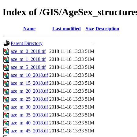
Index of /GIS/AgeSex_structur
Name
Last modified
Size
Description
Parent Directory
-
aze_m_0_2018.tif
2018-11-18 13:33
51M
aze_m_1_2018.tif
2018-11-18 13:33
51M
aze_m_5_2018.tif
2018-11-18 13:33
51M
aze_m_10_2018.tif
2018-11-18 13:33
51M
aze_m_15_2018.tif
2018-11-18 13:33
51M
aze_m_20_2018.tif
2018-11-18 13:33
51M
aze_m_25_2018.tif
2018-11-18 13:33
51M
aze_m_30_2018.tif
2018-11-18 13:33
51M
aze_m_35_2018.tif
2018-11-18 13:33
51M
aze_m_40_2018.tif
2018-11-18 13:33
51M
aze_m_45_2018.tif
2018-11-18 13:33
51M