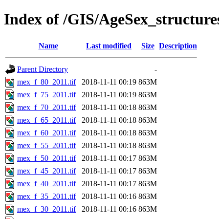
Index of /GIS/AgeSex_structur
Name
Last modified
Size
Description
Parent Directory
-
mex_f_80_2011.tif
2018-11-11 00:19
863M
mex_f_75_2011.tif
2018-11-11 00:19
863M
mex_f_70_2011.tif
2018-11-11 00:18
863M
mex_f_65_2011.tif
2018-11-11 00:18
863M
mex_f_60_2011.tif
2018-11-11 00:18
863M
mex_f_55_2011.tif
2018-11-11 00:18
863M
mex_f_50_2011.tif
2018-11-11 00:17
863M
mex_f_45_2011.tif
2018-11-11 00:17
863M
mex_f_40_2011.tif
2018-11-11 00:17
863M
mex_f_35_2011.tif
2018-11-11 00:16
863M
mex_f_30_2011.tif
2018-11-11 00:16
863M