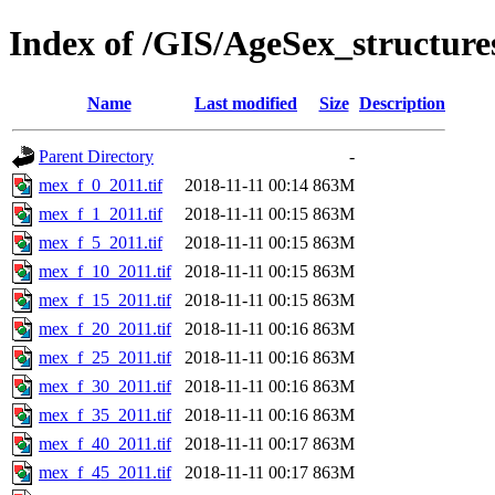
Index of /GIS/AgeSex_structur
Name
Last modified
Size
Description
Parent Directory
-
mex_f_0_2011.tif
2018-11-11 00:14
863M
mex_f_1_2011.tif
2018-11-11 00:15
863M
mex_f_5_2011.tif
2018-11-11 00:15
863M
mex_f_10_2011.tif
2018-11-11 00:15
863M
mex_f_15_2011.tif
2018-11-11 00:15
863M
mex_f_20_2011.tif
2018-11-11 00:16
863M
mex_f_25_2011.tif
2018-11-11 00:16
863M
mex_f_30_2011.tif
2018-11-11 00:16
863M
mex_f_35_2011.tif
2018-11-11 00:16
863M
mex_f_40_2011.tif
2018-11-11 00:17
863M
mex_f_45_2011.tif
2018-11-11 00:17
863M