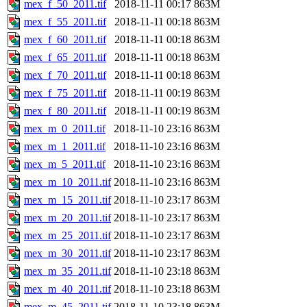
mex_f_50_2011.tif
2018-11-11 00:17
863M
mex_f_55_2011.tif
2018-11-11 00:18
863M
mex_f_60_2011.tif
2018-11-11 00:18
863M
mex_f_65_2011.tif
2018-11-11 00:18
863M
mex_f_70_2011.tif
2018-11-11 00:18
863M
mex_f_75_2011.tif
2018-11-11 00:19
863M
mex_f_80_2011.tif
2018-11-11 00:19
863M
mex_m_0_2011.tif
2018-11-10 23:16
863M
mex_m_1_2011.tif
2018-11-10 23:16
863M
mex_m_5_2011.tif
2018-11-10 23:16
863M
mex_m_10_2011.tif
2018-11-10 23:16
863M
mex_m_15_2011.tif
2018-11-10 23:17
863M
mex_m_20_2011.tif
2018-11-10 23:17
863M
mex_m_25_2011.tif
2018-11-10 23:17
863M
mex_m_30_2011.tif
2018-11-10 23:17
863M
mex_m_35_2011.tif
2018-11-10 23:18
863M
mex_m_40_2011.tif
2018-11-10 23:18
863M
mex_m_45_2011.tif
2018-11-10 23:18
863M