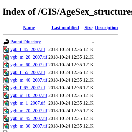
Index of /GIS/AgeSex_structur
Name
Last modified
Size
Description
Parent Directory
-
vgb_f_45_2007.tif
2018-10-24 12:36
121K
vgb_m_20_2007.tif
2018-10-24 12:35
121K
vgb_m_60_2007.tif
2018-10-24 12:35
121K
vgb_f_55_2007.tif
2018-10-24 12:36
121K
vgb_m_40_2007.tif
2018-10-24 12:35
121K
vgb_f_65_2007.tif
2018-10-24 12:36
121K
vgb_m_10_2007.tif
2018-10-24 12:35
121K
vgb_m_1_2007.tif
2018-10-24 12:35
121K
vgb_m_70_2007.tif
2018-10-24 12:35
121K
vgb_m_45_2007.tif
2018-10-24 12:35
121K
vgb_m_30_2007.tif
2018-10-24 12:35
121K