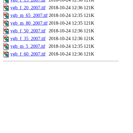
vgb_f_20_2007.tif
2018-10-24 12:36
121K
vgb_m_65_2007.tif
2018-10-24 12:35
121K
vgb_m_80_2007.tif
2018-10-24 12:35
121K
vgb_f_50_2007.tif
2018-10-24 12:36
121K
vgb_f_35_2007.tif
2018-10-24 12:36
121K
vgb_m_5_2007.tif
2018-10-24 12:35
121K
vgb_f_60_2007.tif
2018-10-24 12:36
121K