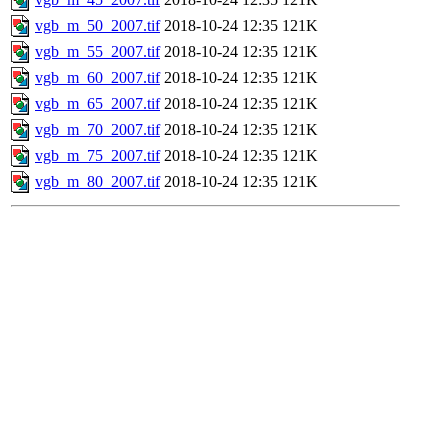
vgb_m_50_2007.tif
2018-10-24 12:35
121K
vgb_m_55_2007.tif
2018-10-24 12:35
121K
vgb_m_60_2007.tif
2018-10-24 12:35
121K
vgb_m_65_2007.tif
2018-10-24 12:35
121K
vgb_m_70_2007.tif
2018-10-24 12:35
121K
vgb_m_75_2007.tif
2018-10-24 12:35
121K
vgb_m_80_2007.tif
2018-10-24 12:35
121K