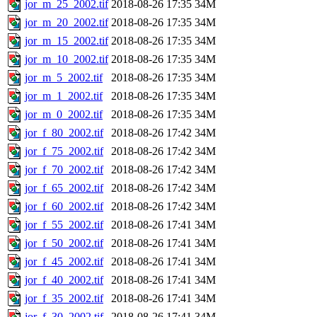
jor_m_25_2002.tif
2018-08-26 17:35
34M
jor_m_20_2002.tif
2018-08-26 17:35
34M
jor_m_15_2002.tif
2018-08-26 17:35
34M
jor_m_10_2002.tif
2018-08-26 17:35
34M
jor_m_5_2002.tif
2018-08-26 17:35
34M
jor_m_1_2002.tif
2018-08-26 17:35
34M
jor_m_0_2002.tif
2018-08-26 17:35
34M
jor_f_80_2002.tif
2018-08-26 17:42
34M
jor_f_75_2002.tif
2018-08-26 17:42
34M
jor_f_70_2002.tif
2018-08-26 17:42
34M
jor_f_65_2002.tif
2018-08-26 17:42
34M
jor_f_60_2002.tif
2018-08-26 17:42
34M
jor_f_55_2002.tif
2018-08-26 17:41
34M
jor_f_50_2002.tif
2018-08-26 17:41
34M
jor_f_45_2002.tif
2018-08-26 17:41
34M
jor_f_40_2002.tif
2018-08-26 17:41
34M
jor_f_35_2002.tif
2018-08-26 17:41
34M
jor_f_30_2002.tif
2018-08-26 17:41
34M