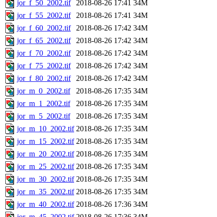
jor_f_50_2002.tif
2018-08-26 17:41
34M
jor_f_55_2002.tif
2018-08-26 17:41
34M
jor_f_60_2002.tif
2018-08-26 17:42
34M
jor_f_65_2002.tif
2018-08-26 17:42
34M
jor_f_70_2002.tif
2018-08-26 17:42
34M
jor_f_75_2002.tif
2018-08-26 17:42
34M
jor_f_80_2002.tif
2018-08-26 17:42
34M
jor_m_0_2002.tif
2018-08-26 17:35
34M
jor_m_1_2002.tif
2018-08-26 17:35
34M
jor_m_5_2002.tif
2018-08-26 17:35
34M
jor_m_10_2002.tif
2018-08-26 17:35
34M
jor_m_15_2002.tif
2018-08-26 17:35
34M
jor_m_20_2002.tif
2018-08-26 17:35
34M
jor_m_25_2002.tif
2018-08-26 17:35
34M
jor_m_30_2002.tif
2018-08-26 17:35
34M
jor_m_35_2002.tif
2018-08-26 17:35
34M
jor_m_40_2002.tif
2018-08-26 17:36
34M
jor_m_45_2002.tif
2018-08-26 17:36
34M