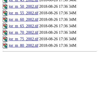
jor_m_50_2002.tif
2018-08-26 17:36
34M
jor_m_55_2002.tif
2018-08-26 17:36
34M
jor_m_60_2002.tif
2018-08-26 17:36
34M
jor_m_65_2002.tif
2018-08-26 17:36
34M
jor_m_70_2002.tif
2018-08-26 17:36
34M
jor_m_75_2002.tif
2018-08-26 17:36
34M
jor_m_80_2002.tif
2018-08-26 17:36
34M