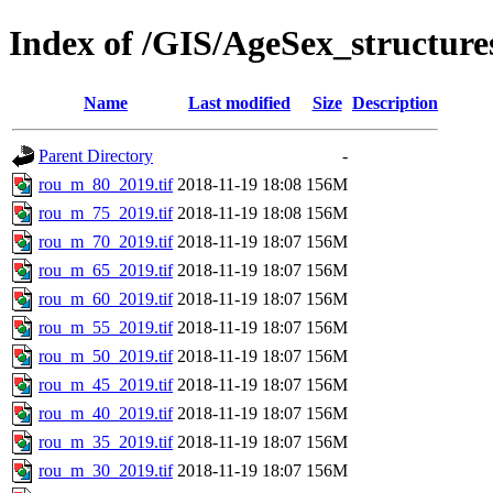
Index of /GIS/AgeSex_structur
Name
Last modified
Size
Description
Parent Directory
-
rou_m_80_2019.tif
2018-11-19 18:08
156M
rou_m_75_2019.tif
2018-11-19 18:08
156M
rou_m_70_2019.tif
2018-11-19 18:07
156M
rou_m_65_2019.tif
2018-11-19 18:07
156M
rou_m_60_2019.tif
2018-11-19 18:07
156M
rou_m_55_2019.tif
2018-11-19 18:07
156M
rou_m_50_2019.tif
2018-11-19 18:07
156M
rou_m_45_2019.tif
2018-11-19 18:07
156M
rou_m_40_2019.tif
2018-11-19 18:07
156M
rou_m_35_2019.tif
2018-11-19 18:07
156M
rou_m_30_2019.tif
2018-11-19 18:07
156M