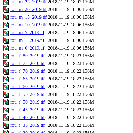
rou_m_25_2019.tif
2018-11-19 18:07
156M
rou_m_20_2019.tif
2018-11-19 18:06
156M
rou_m_15_2019.tif
2018-11-19 18:06
156M
rou_m_10_2019.tif
2018-11-19 18:06
156M
rou_m_5_2019.tif
2018-11-19 18:06
156M
rou_m_1_2019.tif
2018-11-19 18:06
156M
rou_m_0_2019.tif
2018-11-19 18:06
156M
rou_f_80_2019.tif
2018-11-19 18:23
156M
rou_f_75_2019.tif
2018-11-19 18:23
156M
rou_f_70_2019.tif
2018-11-19 18:22
156M
rou_f_65_2019.tif
2018-11-19 18:22
156M
rou_f_60_2019.tif
2018-11-19 18:22
156M
rou_f_55_2019.tif
2018-11-19 18:22
156M
rou_f_50_2019.tif
2018-11-19 18:22
156M
rou_f_45_2019.tif
2018-11-19 18:22
156M
rou_f_40_2019.tif
2018-11-19 18:22
156M
rou_f_35_2019.tif
2018-11-19 18:22
156M
rou_f_30_2019.tif
2018-11-19 18:22
156M