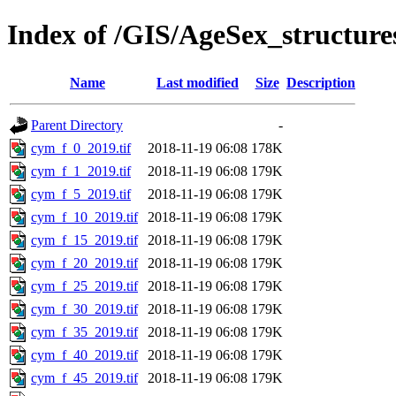
Index of /GIS/AgeSex_structu
Name
Last modified
Size
Description
Parent Directory
-
cym_f_0_2019.tif
2018-11-19 06:08
178K
cym_f_1_2019.tif
2018-11-19 06:08
179K
cym_f_5_2019.tif
2018-11-19 06:08
179K
cym_f_10_2019.tif
2018-11-19 06:08
179K
cym_f_15_2019.tif
2018-11-19 06:08
179K
cym_f_20_2019.tif
2018-11-19 06:08
179K
cym_f_25_2019.tif
2018-11-19 06:08
179K
cym_f_30_2019.tif
2018-11-19 06:08
179K
cym_f_35_2019.tif
2018-11-19 06:08
179K
cym_f_40_2019.tif
2018-11-19 06:08
179K
cym_f_45_2019.tif
2018-11-19 06:08
179K