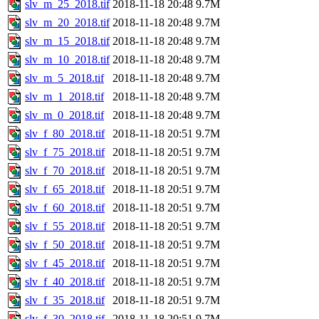
slv_m_25_2018.tif
2018-11-18 20:48
9.7M
slv_m_20_2018.tif
2018-11-18 20:48
9.7M
slv_m_15_2018.tif
2018-11-18 20:48
9.7M
slv_m_10_2018.tif
2018-11-18 20:48
9.7M
slv_m_5_2018.tif
2018-11-18 20:48
9.7M
slv_m_1_2018.tif
2018-11-18 20:48
9.7M
slv_m_0_2018.tif
2018-11-18 20:48
9.7M
slv_f_80_2018.tif
2018-11-18 20:51
9.7M
slv_f_75_2018.tif
2018-11-18 20:51
9.7M
slv_f_70_2018.tif
2018-11-18 20:51
9.7M
slv_f_65_2018.tif
2018-11-18 20:51
9.7M
slv_f_60_2018.tif
2018-11-18 20:51
9.7M
slv_f_55_2018.tif
2018-11-18 20:51
9.7M
slv_f_50_2018.tif
2018-11-18 20:51
9.7M
slv_f_45_2018.tif
2018-11-18 20:51
9.7M
slv_f_40_2018.tif
2018-11-18 20:51
9.7M
slv_f_35_2018.tif
2018-11-18 20:51
9.7M
slv_f_30_2018.tif
2018-11-18 20:51
9.7M