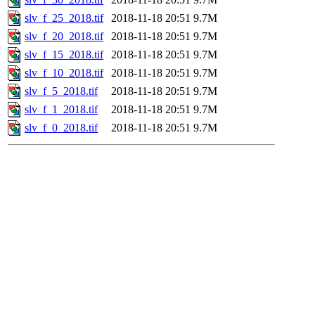
slv_f_25_2018.tif
2018-11-18 20:51
9.7M
slv_f_20_2018.tif
2018-11-18 20:51
9.7M
slv_f_15_2018.tif
2018-11-18 20:51
9.7M
slv_f_10_2018.tif
2018-11-18 20:51
9.7M
slv_f_5_2018.tif
2018-11-18 20:51
9.7M
slv_f_1_2018.tif
2018-11-18 20:51
9.7M
slv_f_0_2018.tif
2018-11-18 20:51
9.7M