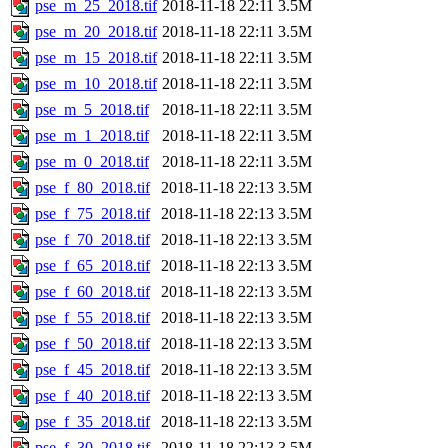
pse_m_25_2018.tif
2018-11-18 22:11
3.5M
pse_m_20_2018.tif
2018-11-18 22:11
3.5M
pse_m_15_2018.tif
2018-11-18 22:11
3.5M
pse_m_10_2018.tif
2018-11-18 22:11
3.5M
pse_m_5_2018.tif
2018-11-18 22:11
3.5M
pse_m_1_2018.tif
2018-11-18 22:11
3.5M
pse_m_0_2018.tif
2018-11-18 22:11
3.5M
pse_f_80_2018.tif
2018-11-18 22:13
3.5M
pse_f_75_2018.tif
2018-11-18 22:13
3.5M
pse_f_70_2018.tif
2018-11-18 22:13
3.5M
pse_f_65_2018.tif
2018-11-18 22:13
3.5M
pse_f_60_2018.tif
2018-11-18 22:13
3.5M
pse_f_55_2018.tif
2018-11-18 22:13
3.5M
pse_f_50_2018.tif
2018-11-18 22:13
3.5M
pse_f_45_2018.tif
2018-11-18 22:13
3.5M
pse_f_40_2018.tif
2018-11-18 22:13
3.5M
pse_f_35_2018.tif
2018-11-18 22:13
3.5M
pse_f_30_2018.tif
2018-11-18 22:13
3.5M