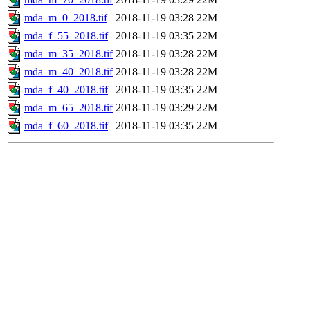
mda_m_0_2018.tif
2018-11-19 03:28
22M
mda_f_55_2018.tif
2018-11-19 03:35
22M
mda_m_35_2018.tif
2018-11-19 03:28
22M
mda_m_40_2018.tif
2018-11-19 03:28
22M
mda_f_40_2018.tif
2018-11-19 03:35
22M
mda_m_65_2018.tif
2018-11-19 03:29
22M
mda_f_60_2018.tif
2018-11-19 03:35
22M