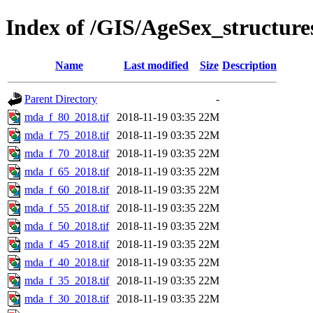
Index of /GIS/AgeSex_structu
Name
Last modified
Size
Description
Parent Directory
-
mda_f_80_2018.tif
2018-11-19 03:35
22M
mda_f_75_2018.tif
2018-11-19 03:35
22M
mda_f_70_2018.tif
2018-11-19 03:35
22M
mda_f_65_2018.tif
2018-11-19 03:35
22M
mda_f_60_2018.tif
2018-11-19 03:35
22M
mda_f_55_2018.tif
2018-11-19 03:35
22M
mda_f_50_2018.tif
2018-11-19 03:35
22M
mda_f_45_2018.tif
2018-11-19 03:35
22M
mda_f_40_2018.tif
2018-11-19 03:35
22M
mda_f_35_2018.tif
2018-11-19 03:35
22M
mda_f_30_2018.tif
2018-11-19 03:35
22M