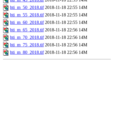
hti_m_50_2018.tif
2018-11-18 22:55
14M
hti_m_55_2018.tif
2018-11-18 22:55
14M
hti_m_60_2018.tif
2018-11-18 22:55
14M
hti_m_65_2018.tif
2018-11-18 22:56
14M
hti_m_70_2018.tif
2018-11-18 22:56
14M
hti_m_75_2018.tif
2018-11-18 22:56
14M
hti_m_80_2018.tif
2018-11-18 22:56
14M