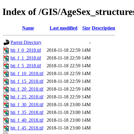
Index of /GIS/AgeSex_structur
Name
Last modified
Size
Description
Parent Directory
-
hti_f_0_2018.tif
2018-11-18 22:59
14M
hti_f_1_2018.tif
2018-11-18 22:59
14M
hti_f_5_2018.tif
2018-11-18 22:59
14M
hti_f_10_2018.tif
2018-11-18 22:59
14M
hti_f_15_2018.tif
2018-11-18 22:59
14M
hti_f_20_2018.tif
2018-11-18 22:59
14M
hti_f_25_2018.tif
2018-11-18 22:59
14M
hti_f_30_2018.tif
2018-11-18 23:00
14M
hti_f_35_2018.tif
2018-11-18 23:00
14M
hti_f_40_2018.tif
2018-11-18 23:00
14M
hti_f_45_2018.tif
2018-11-18 23:00
14M