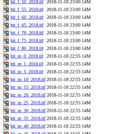
hti_f_50_2018.tif
2018-11-18 23:00
14M
hti_f_55_2018.tif
2018-11-18 23:00
14M
hti_f_60_2018.tif
2018-11-18 23:00
14M
hti_f_65_2018.tif
2018-11-18 23:00
14M
hti_f_70_2018.tif
2018-11-18 23:00
14M
hti_f_75_2018.tif
2018-11-18 23:00
14M
hti_f_80_2018.tif
2018-11-18 23:00
14M
hti_m_0_2018.tif
2018-11-18 22:55
14M
hti_m_1_2018.tif
2018-11-18 22:55
14M
hti_m_5_2018.tif
2018-11-18 22:55
14M
hti_m_10_2018.tif
2018-11-18 22:55
14M
hti_m_15_2018.tif
2018-11-18 22:55
14M
hti_m_20_2018.tif
2018-11-18 22:55
14M
hti_m_25_2018.tif
2018-11-18 22:55
14M
hti_m_30_2018.tif
2018-11-18 22:55
14M
hti_m_35_2018.tif
2018-11-18 22:55
14M
hti_m_40_2018.tif
2018-11-18 22:55
14M
hti_m_45_2018.tif
2018-11-18 22:55
14M