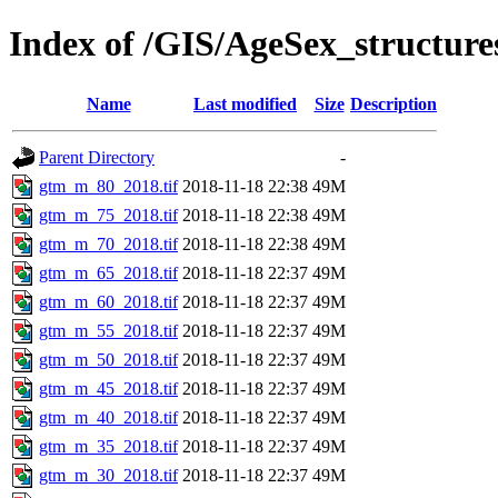
Index of /GIS/AgeSex_structu
Name
Last modified
Size
Description
Parent Directory
-
gtm_m_80_2018.tif
2018-11-18 22:38
49M
gtm_m_75_2018.tif
2018-11-18 22:38
49M
gtm_m_70_2018.tif
2018-11-18 22:38
49M
gtm_m_65_2018.tif
2018-11-18 22:37
49M
gtm_m_60_2018.tif
2018-11-18 22:37
49M
gtm_m_55_2018.tif
2018-11-18 22:37
49M
gtm_m_50_2018.tif
2018-11-18 22:37
49M
gtm_m_45_2018.tif
2018-11-18 22:37
49M
gtm_m_40_2018.tif
2018-11-18 22:37
49M
gtm_m_35_2018.tif
2018-11-18 22:37
49M
gtm_m_30_2018.tif
2018-11-18 22:37
49M