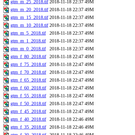
gtm_m_25_2018.tif
2018-11-18 22:37
49M
gtm_m_20_2018.tif
2018-11-18 22:37
49M
gtm_m_15_2018.tif
2018-11-18 22:37
49M
gtm_m_10_2018.tif
2018-11-18 22:37
49M
gtm_m_5_2018.tif
2018-11-18 22:37
49M
gtm_m_1_2018.tif
2018-11-18 22:37
49M
gtm_m_0_2018.tif
2018-11-18 22:37
49M
gtm_f_80_2018.tif
2018-11-18 22:47
49M
gtm_f_75_2018.tif
2018-11-18 22:47
49M
gtm_f_70_2018.tif
2018-11-18 22:47
49M
gtm_f_65_2018.tif
2018-11-18 22:47
49M
gtm_f_60_2018.tif
2018-11-18 22:47
49M
gtm_f_55_2018.tif
2018-11-18 22:47
49M
gtm_f_50_2018.tif
2018-11-18 22:47
49M
gtm_f_45_2018.tif
2018-11-18 22:47
49M
gtm_f_40_2018.tif
2018-11-18 22:46
49M
gtm_f_35_2018.tif
2018-11-18 22:46
49M
gtm_f_30_2018.tif
2018-11-18 22:46
49M