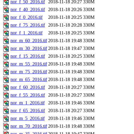
nor_f_50_2016.tif
2018-11-18 20:27
330M
nor_f_40_2016.tif
2018-11-18 20:26
330M
nor_f_0_2016.tif
2018-11-18 20:25
330M
nor_f_75_2016.tif
2018-11-18 20:28
330M
nor_f_1_2016.tif
2018-11-18 20:25
330M
nor_m_60_2016.tif
2018-11-18 19:48
330M
nor_m_30_2016.tif
2018-11-18 19:47
330M
nor_f_15_2016.tif
2018-11-18 20:25
330M
nor_m_55_2016.tif
2018-11-18 19:48
330M
nor_m_75_2016.tif
2018-11-18 19:48
330M
nor_m_65_2016.tif
2018-11-18 19:48
330M
nor_f_60_2016.tif
2018-11-18 20:27
330M
nor_f_55_2016.tif
2018-11-18 20:27
330M
nor_m_1_2016.tif
2018-11-18 19:46
330M
nor_f_65_2016.tif
2018-11-18 20:27
330M
nor_m_5_2016.tif
2018-11-18 19:46
330M
nor_m_70_2016.tif
2018-11-18 19:48
330M
nor_m_35_2016.tif
2018-11-18 19:47
330M