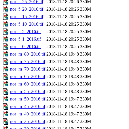
nor_f_25_2016.tif
2018-11-18 20:26
330M
nor_f_20_2016.tif
2018-11-18 20:26
330M
nor_f_15_2016.tif
2018-11-18 20:25
330M
nor_f_10_2016.tif
2018-11-18 20:25
330M
nor_f_5_2016.tif
2018-11-18 20:25
330M
nor_f_1_2016.tif
2018-11-18 20:25
330M
nor_f_0_2016.tif
2018-11-18 20:25
330M
nor_m_80_2016.tif
2018-11-18 19:48
330M
nor_m_75_2016.tif
2018-11-18 19:48
330M
nor_m_70_2016.tif
2018-11-18 19:48
330M
nor_m_65_2016.tif
2018-11-18 19:48
330M
nor_m_60_2016.tif
2018-11-18 19:48
330M
nor_m_55_2016.tif
2018-11-18 19:48
330M
nor_m_50_2016.tif
2018-11-18 19:47
330M
nor_m_45_2016.tif
2018-11-18 19:47
330M
nor_m_40_2016.tif
2018-11-18 19:47
330M
nor_m_35_2016.tif
2018-11-18 19:47
330M
nor_m_30_2016.tif
2018-11-18 19:47
330M