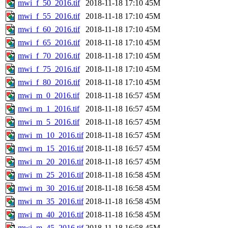
mwi_f_50_2016.tif
2018-11-18 17:10
45M
mwi_f_55_2016.tif
2018-11-18 17:10
45M
mwi_f_60_2016.tif
2018-11-18 17:10
45M
mwi_f_65_2016.tif
2018-11-18 17:10
45M
mwi_f_70_2016.tif
2018-11-18 17:10
45M
mwi_f_75_2016.tif
2018-11-18 17:10
45M
mwi_f_80_2016.tif
2018-11-18 17:10
45M
mwi_m_0_2016.tif
2018-11-18 16:57
45M
mwi_m_1_2016.tif
2018-11-18 16:57
45M
mwi_m_5_2016.tif
2018-11-18 16:57
45M
mwi_m_10_2016.tif
2018-11-18 16:57
45M
mwi_m_15_2016.tif
2018-11-18 16:57
45M
mwi_m_20_2016.tif
2018-11-18 16:57
45M
mwi_m_25_2016.tif
2018-11-18 16:58
45M
mwi_m_30_2016.tif
2018-11-18 16:58
45M
mwi_m_35_2016.tif
2018-11-18 16:58
45M
mwi_m_40_2016.tif
2018-11-18 16:58
45M
mwi_m_45_2016.tif
2018-11-18 16:58
45M