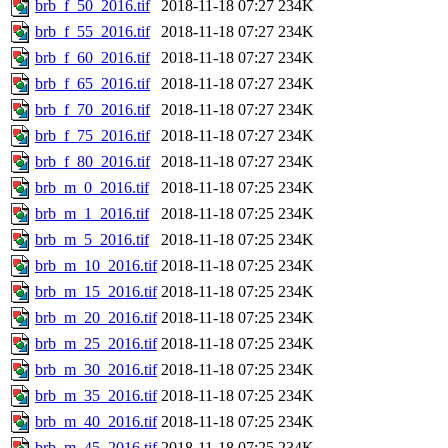
brb_f_50_2016.tif
2018-11-18 07:27
234K
brb_f_55_2016.tif
2018-11-18 07:27
234K
brb_f_60_2016.tif
2018-11-18 07:27
234K
brb_f_65_2016.tif
2018-11-18 07:27
234K
brb_f_70_2016.tif
2018-11-18 07:27
234K
brb_f_75_2016.tif
2018-11-18 07:27
234K
brb_f_80_2016.tif
2018-11-18 07:27
234K
brb_m_0_2016.tif
2018-11-18 07:25
234K
brb_m_1_2016.tif
2018-11-18 07:25
234K
brb_m_5_2016.tif
2018-11-18 07:25
234K
brb_m_10_2016.tif
2018-11-18 07:25
234K
brb_m_15_2016.tif
2018-11-18 07:25
234K
brb_m_20_2016.tif
2018-11-18 07:25
234K
brb_m_25_2016.tif
2018-11-18 07:25
234K
brb_m_30_2016.tif
2018-11-18 07:25
234K
brb_m_35_2016.tif
2018-11-18 07:25
234K
brb_m_40_2016.tif
2018-11-18 07:25
234K
brb_m_45_2016.tif
2018-11-18 07:25
234K