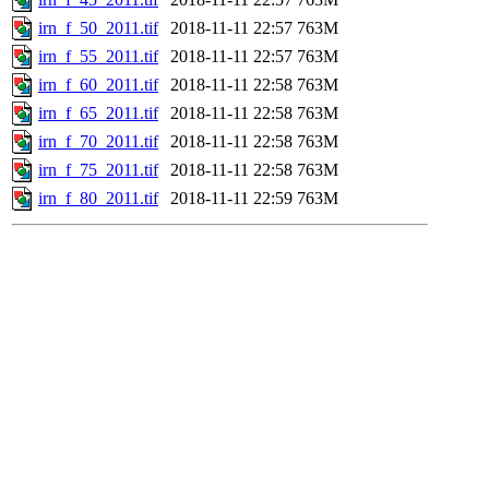
irn_f_50_2011.tif
2018-11-11 22:57
763M
irn_f_55_2011.tif
2018-11-11 22:57
763M
irn_f_60_2011.tif
2018-11-11 22:58
763M
irn_f_65_2011.tif
2018-11-11 22:58
763M
irn_f_70_2011.tif
2018-11-11 22:58
763M
irn_f_75_2011.tif
2018-11-11 22:58
763M
irn_f_80_2011.tif
2018-11-11 22:59
763M