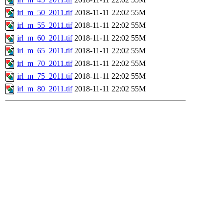
irl_m_50_2011.tif
2018-11-11 22:02
55M
irl_m_55_2011.tif
2018-11-11 22:02
55M
irl_m_60_2011.tif
2018-11-11 22:02
55M
irl_m_65_2011.tif
2018-11-11 22:02
55M
irl_m_70_2011.tif
2018-11-11 22:02
55M
irl_m_75_2011.tif
2018-11-11 22:02
55M
irl_m_80_2011.tif
2018-11-11 22:02
55M