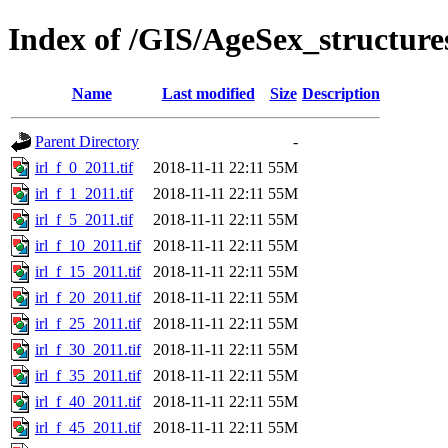
Index of /GIS/AgeSex_structur
Name
Last modified
Size
Description
Parent Directory
-
irl_f_0_2011.tif
2018-11-11 22:11
55M
irl_f_1_2011.tif
2018-11-11 22:11
55M
irl_f_5_2011.tif
2018-11-11 22:11
55M
irl_f_10_2011.tif
2018-11-11 22:11
55M
irl_f_15_2011.tif
2018-11-11 22:11
55M
irl_f_20_2011.tif
2018-11-11 22:11
55M
irl_f_25_2011.tif
2018-11-11 22:11
55M
irl_f_30_2011.tif
2018-11-11 22:11
55M
irl_f_35_2011.tif
2018-11-11 22:11
55M
irl_f_40_2011.tif
2018-11-11 22:11
55M
irl_f_45_2011.tif
2018-11-11 22:11
55M