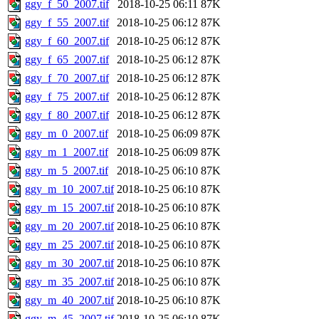
ggy_f_50_2007.tif
2018-10-25 06:11
87K
ggy_f_55_2007.tif
2018-10-25 06:12
87K
ggy_f_60_2007.tif
2018-10-25 06:12
87K
ggy_f_65_2007.tif
2018-10-25 06:12
87K
ggy_f_70_2007.tif
2018-10-25 06:12
87K
ggy_f_75_2007.tif
2018-10-25 06:12
87K
ggy_f_80_2007.tif
2018-10-25 06:12
87K
ggy_m_0_2007.tif
2018-10-25 06:09
87K
ggy_m_1_2007.tif
2018-10-25 06:09
87K
ggy_m_5_2007.tif
2018-10-25 06:10
87K
ggy_m_10_2007.tif
2018-10-25 06:10
87K
ggy_m_15_2007.tif
2018-10-25 06:10
87K
ggy_m_20_2007.tif
2018-10-25 06:10
87K
ggy_m_25_2007.tif
2018-10-25 06:10
87K
ggy_m_30_2007.tif
2018-10-25 06:10
87K
ggy_m_35_2007.tif
2018-10-25 06:10
87K
ggy_m_40_2007.tif
2018-10-25 06:10
87K
ggy_m_45_2007.tif
2018-10-25 06:10
87K